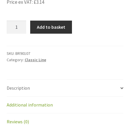
Price ex VAT:
£
3.14
BR90107
Add to basket
Connecteur
3
voies
avec
SKU:
BR90107
Category:
Classic Line
gel
3M
314
(grande
Description
taille)
quantity
Additional information
Reviews (0)