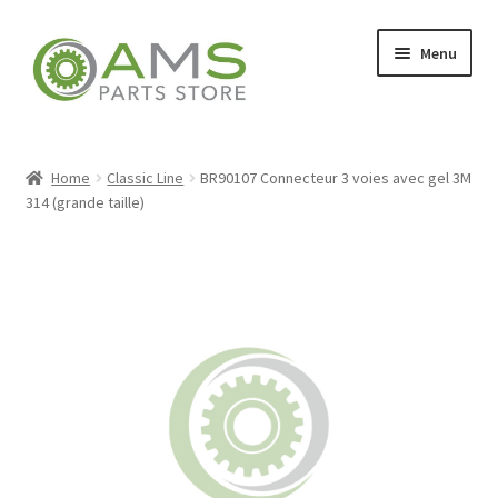
Skip
Skip
Menu
to
to
navigation
content
Home
Home
Classic Line
BR90107 Connecteur 3 voies avec gel 3M
314 (grande taille)
Store
My account
Contact